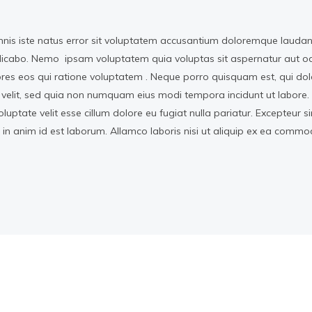
mnis iste natus error sit voluptatem accusantium doloremque laudant
licabo. Nemo ipsam voluptatem quia voluptas sit aspernatur aut odi
es eos qui ratione voluptatem . Neque porro quisquam est, qui dol
 velit, sed quia non numquam eius modi tempora incidunt ut labore. 
voluptate velit esse cillum dolore eu fugiat nulla pariatur. Excepteur 
t in anim id est laborum. Allamco laboris nisi ut aliquip ex ea comm