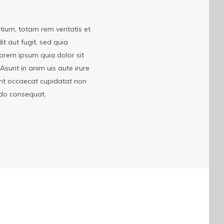
ium, totam rem veritatis et
t aut fugit, sed quia
orem ipsum quia dolor sit
Asunt in anim uis aute irure
sint occaecat cupidatat non
odo consequat.